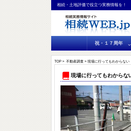
相続・土地評価で役立つ実務情報を！
コ
ン
テ
ン
祝・１７周年
ツ
へ
ス
TOP
>
不動産調査
> 現場に行ってもわからない
キ
現場に行ってもわからな
ッ
プ