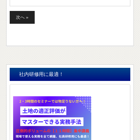
次へ »
投
稿
ナ
ビ
ゲ
ー
社内研修用に最適！
シ
ョ
ン