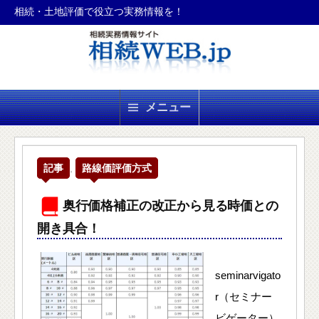
相続・土地評価で役立つ実務情報を！
コ
ン
テ
ン
ツ
メニュー
へ
ス
キ
記事
,
路線価評価方式
ッ
プ
奥行価格補正の改正から見る時価との
開き具合！
seminarvigato
r（セミナー
ビゲーター）