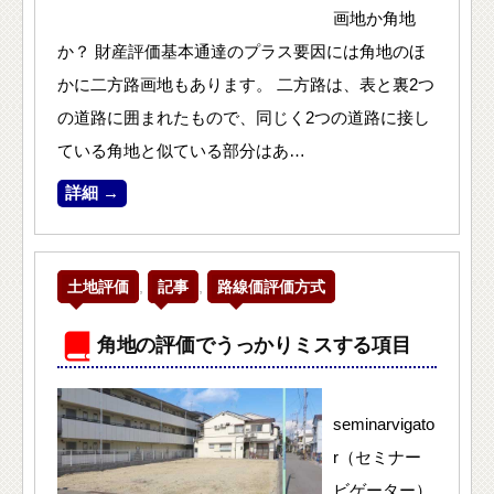
画地か角地
か？ 財産評価基本通達のプラス要因には角地のほ
かに二方路画地もあります。 二方路は、表と裏2つ
の道路に囲まれたもので、同じく2つの道路に接し
ている角地と似ている部分はあ…
詳細 →
土地評価
,
記事
,
路線価評価方式
角地の評価でうっかりミスする項目
seminarvigato
r（セミナー
ビゲーター）