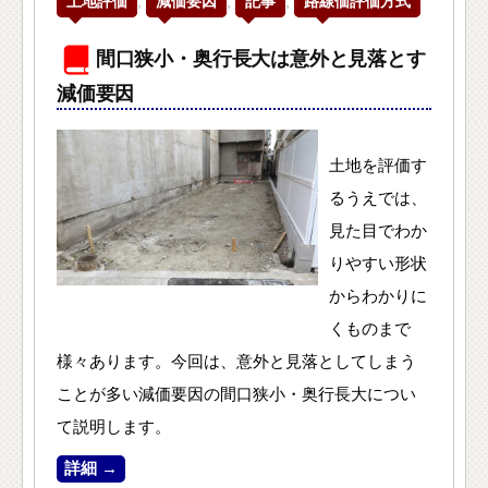
土地評価
,
減価要因
,
記事
,
路線価評価方式
間口狭小・奥行長大は意外と見落とす
減価要因
土地を評価す
るうえでは、
見た目でわか
りやすい形状
からわかりに
くものまで
様々あります。今回は、意外と見落としてしまう
ことが多い減価要因の間口狭小・奥行長大につい
て説明します。
詳細 →