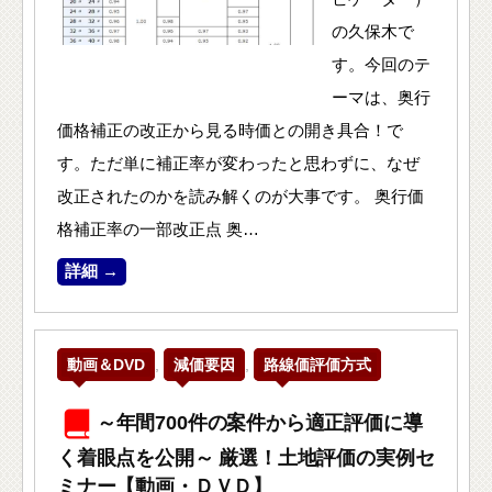
の久保木で
す。今回のテ
ーマは、奥行
価格補正の改正から見る時価との開き具合！で
す。ただ単に補正率が変わったと思わずに、なぜ
改正されたのかを読み解くのが大事です。 奥行価
格補正率の一部改正点 奥…
詳細 →
動画＆DVD
,
減価要因
,
路線価評価方式
～年間700件の案件から適正評価に導
く着眼点を公開～ 厳選！土地評価の実例セ
ミナー【動画・ＤＶＤ】