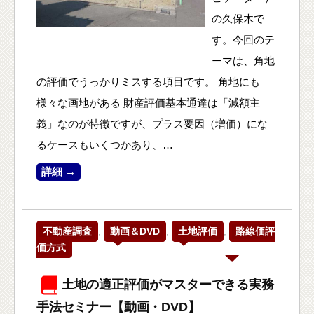
の久保木で
す。今回のテ
ーマは、角地
の評価でうっかりミスする項目です。 角地にも
様々な画地がある 財産評価基本通達は「減額主
義」なのが特徴ですが、プラス要因（増価）にな
るケースもいくつかあり、…
詳細 →
不動産調査
,
動画＆DVD
,
土地評価
,
路線価評
価方式
土地の適正評価がマスターできる実務
手法セミナー【動画・DVD】