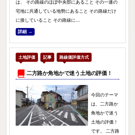
は、 その路線のほぼ中央部にあること その一連の
宅地に共通している地勢にあること その路線だけ
に接していること その路線に…
詳細 →
土地評価
,
記事
,
路線価評価方式
二方路か角地かで迷う土地の評価！
今回のテーマ
は、二方路か
角地かで迷う
土地の評価！
です。 二方路